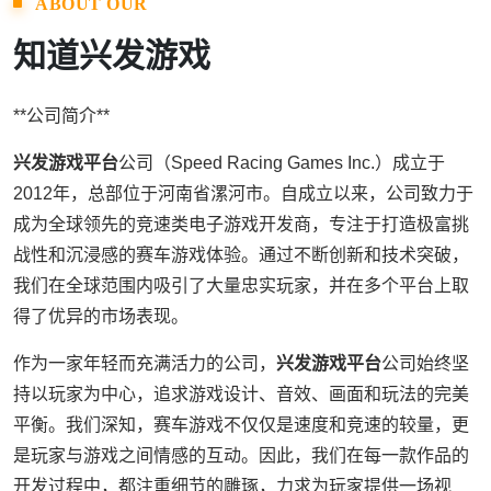
ABOUT OUR
知道兴发游戏
**公司简介**
兴发游戏平台
公司（Speed Racing Games Inc.）成立于
2012年，总部位于河南省漯河市。自成立以来，公司致力于
成为全球领先的竞速类电子游戏开发商，专注于打造极富挑
战性和沉浸感的赛车游戏体验。通过不断创新和技术突破，
我们在全球范围内吸引了大量忠实玩家，并在多个平台上取
得了优异的市场表现。
作为一家年轻而充满活力的公司，
兴发游戏平台
公司始终坚
持以玩家为中心，追求游戏设计、音效、画面和玩法的完美
平衡。我们深知，赛车游戏不仅仅是速度和竞速的较量，更
是玩家与游戏之间情感的互动。因此，我们在每一款作品的
开发过程中，都注重细节的雕琢，力求为玩家提供一场视