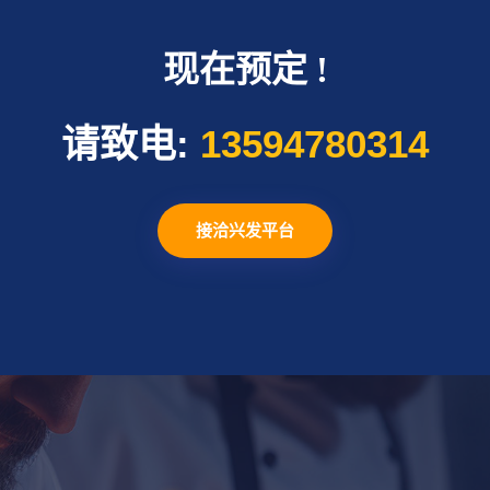
现在预定 !
请致电:
13594780314
接洽兴发平台