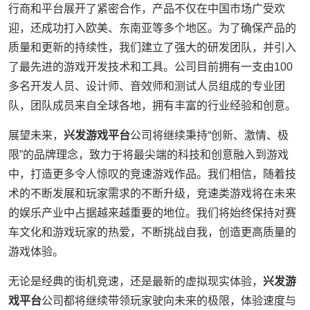
行商和平台展开了紧密合作，产品不仅在中国市场广受欢
迎，还成功打入欧美、东南亚等多个地区。为了确保产品的
质量和更新的持续性，我们建立了强大的研发团队，并引入
了最先进的游戏开发技术和工具。公司目前拥有一支由100
多名开发人员、设计师、音效师和测试人员组成的专业团
队，团队成员来自全球各地，拥有丰富的行业经验和创意。
展望未来，
兴发游戏平台
公司将继续秉持“创新、激情、极
限”的品牌理念，致力于将最尖端的科技和创意融入到游戏
中，打造更多令人惊叹的竞速游戏作品。我们相信，随着技
术的不断发展和玩家需求的不断升级，竞速类游戏将在未来
的娱乐产业中占据越来越重要的地位。我们将始终保持对赛
车文化和游戏玩家的热爱，不断挑战自我，创造更高质量的
游戏体验。
无论是经典的街机竞速，还是最新的虚拟现实体验，
兴发游
戏平台
公司都将继续带领玩家驶向未来的极限，体验速度与