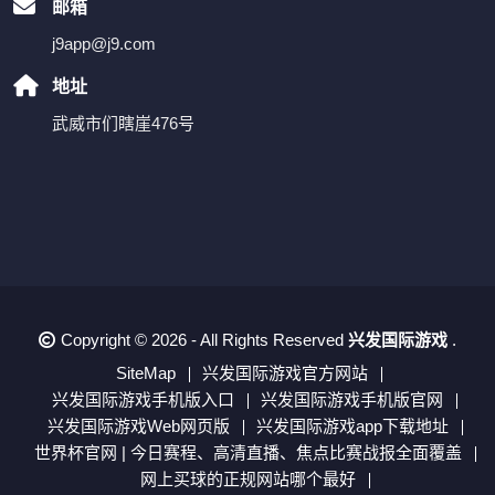
邮箱
j9app@j9.com
地址
武威市们瞎崖476号
Copyright © 2026 - All Rights Reserved
兴发国际游戏
.
SiteMap
兴发国际游戏官方网站
兴发国际游戏手机版入口
兴发国际游戏手机版官网
兴发国际游戏Web网页版
兴发国际游戏app下载地址
世界杯官网 | 今日赛程、高清直播、焦点比赛战报全面覆盖
网上买球的正规网站哪个最好